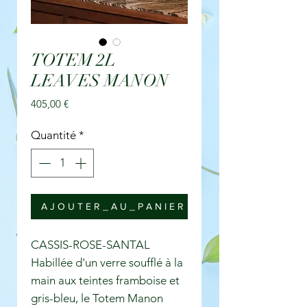
TOTEM 2L
LEAVES MANON
Prix
405,00 €
Quantité
*
A J O U T E R _ A U _ P A N I E R
CASSIS-ROSE-SANTAL
Habillée d'un verre soufflé à la
main aux teintes framboise et
gris-bleu, le Totem Manon