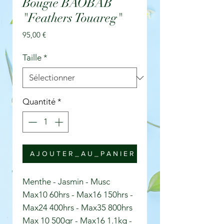
Bougie BAOBAB
"Feathers Touareg"
Prix
95,00 €
Taille
*
Quantité
*
A J O U T E R _ A U _ P A N I E R
Menthe - Jasmin - Musc
Max10 60hrs - Max16 150hrs -
Max24 400hrs - Max35 800hrs
Max 10 500gr - Max16 1.1kg -