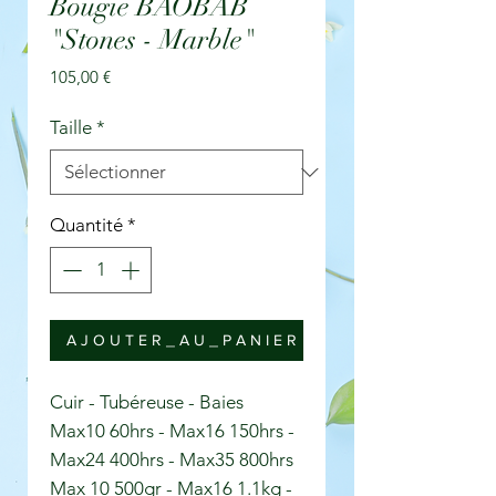
Bougie BAOBAB
"Stones - Marble"
Prix
105,00 €
Taille
*
Quantité
*
A J O U T E R _ A U _ P A N I E R
Cuir - Tubéreuse - Baies
Max10 60hrs - Max16 150hrs -
Max24 400hrs - Max35 800hrs
Max 10 500gr - Max16 1.1kg -