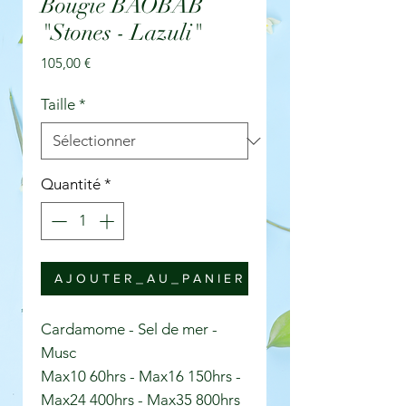
Bougie BAOBAB
"Stones - Lazuli"
Prix
105,00 €
Taille
*
Quantité
*
A J O U T E R _ A U _ P A N I E R
Cardamome - Sel de mer -
Musc
Max10 60hrs - Max16 150hrs -
Max24 400hrs - Max35 800hrs