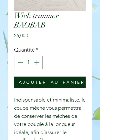
Wick trimmer
BAOBAB
Prix
26,00 €
Quantité
*
A J O U T E R _ A U _ P A N I E R
Indispensable et minimaliste, le
coupe mèche vous permettra
de conserver les mèches de
votre bougie à la longueur
idéale, afin d’assurer le