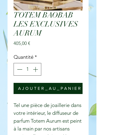
TOTEM BAOBAB
LES EXCLUSIVES
AURUM
Prix
405,00 €
Quantité
*
A J O U T E R _ A U _ P A N I E R
Tel une pièce de joaillerie dans
votre intérieur, le diffuseur de
parfum Totem Aurum est peint
à la main par nos artisans