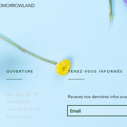
Aperçu rapide
 TOMORROWLAND
OUVERTURE
TENEZ-VOUS INFORMÉS
Mar -Sam 9h-19h
Recevez nos dernières infos av
Dim: 9h-15h
Jours fériés 9h-15h
Fermé le lundi