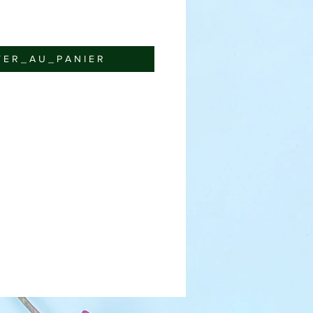
 E R _ A U _ P A N I E R