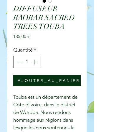
DIFFUSEUR
BAOBAB SACRED
TREES TOUBA
Prix
135,00 €
Quantité
*
A J O U T E R _ A U _ P A N I E R
Touba est un département de
Côte d’Ivoire, dans le district
de Woroba. Nous rendons
hommage aux régions dans
lesquelles nous soutenons la