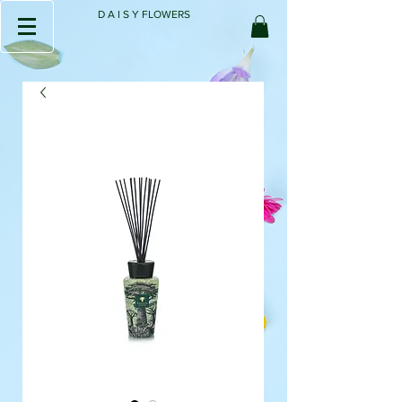
D A I S Y FLOWERS