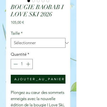
BOUGIE BAOBAB I
LOVE SKI 2026
Prix
105,00 €
Taille
*
Quantité
*
A J O U T E R _ A U _ P A N I E R
Plongez au cœur des sommets
enneigés avec la nouvelle
édition de la bougie I Love Ski,