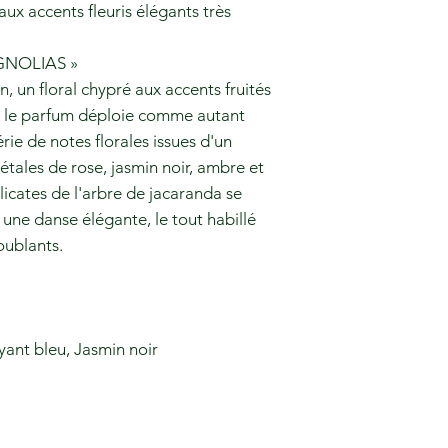
ux accents fleuris élégants très
GNOLIAS »
n, un floral chypré aux accents fruités
x, le parfum déploie comme autant
rie de notes florales issues d'un
tales de rose, jasmin noir, ambre et
licates de l'arbre de jacaranda se
e danse élégante, le tout habillé
oublants.
ant bleu, Jasmin noir