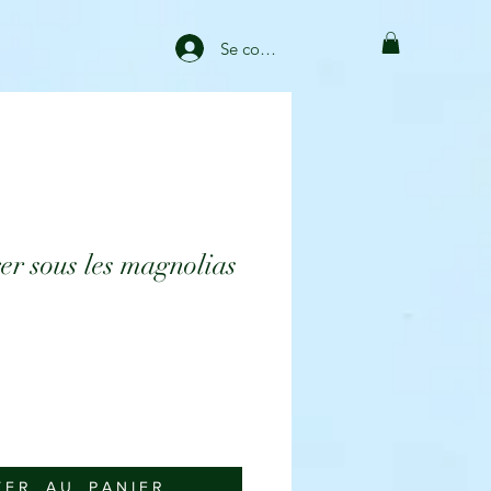
Se connecter
r sous les magnolias
 E R _ A U _ P A N I E R