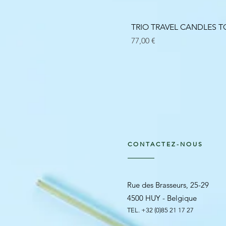
TRIO TRAVEL CANDLES
Prix
77,00 €
CONTACTEZ-NOUS
Rue des Brasseurs, 25-29
4500 HUY - Belgique
TEL. +32 (0)85 21 17 27