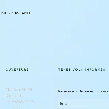
Aperçu rapide
 TOMORROWLAND
OUVERTURE
TENEZ-VOUS INFORMÉS
Mar -Sam 9h-19h
Recevez nos dernières infos av
Dim: 9h-15h
Jours fériés 9h-15h
Fermé le lundi