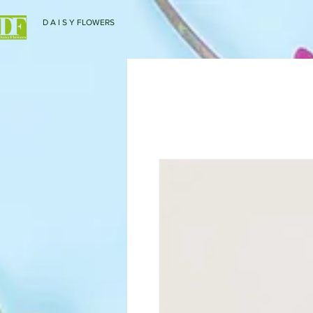
D A I S Y FLOWERS