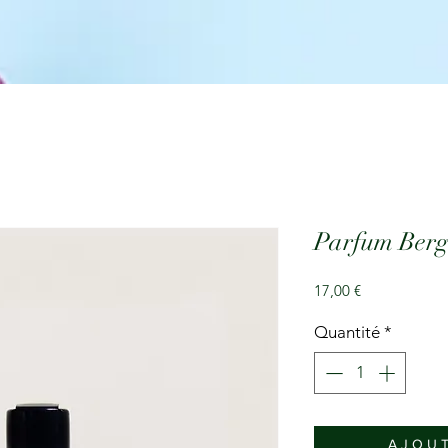
Parfum Berge
Prix
17,00 €
Quantité
*
A J O U T