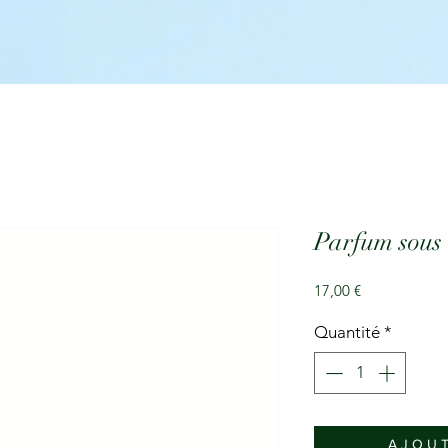
Parfum sous 
Prix
17,00 €
Quantité
*
A J O U T