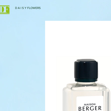
D A I S Y FLOWERS