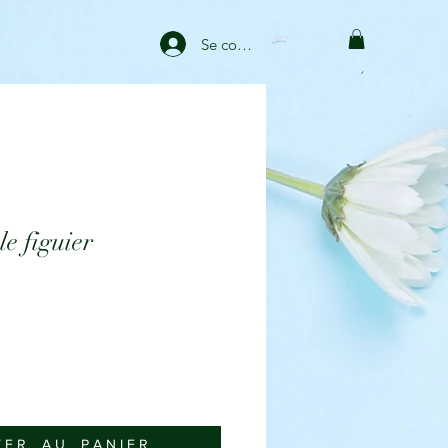
Se connecter
le figuier
 E R _ A U _ P A N I E R