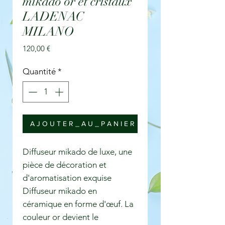
mikado or et cristaux
LADENAC
MILANO
Prix
120,00 €
Quantité
*
A J O U T E R _ A U _ P A N I E R
Diffuseur mikado de luxe, une
pièce de décoration et
d'aromatisation exquise
Diffuseur mikado en
céramique en forme d'œuf. La
couleur or devient le