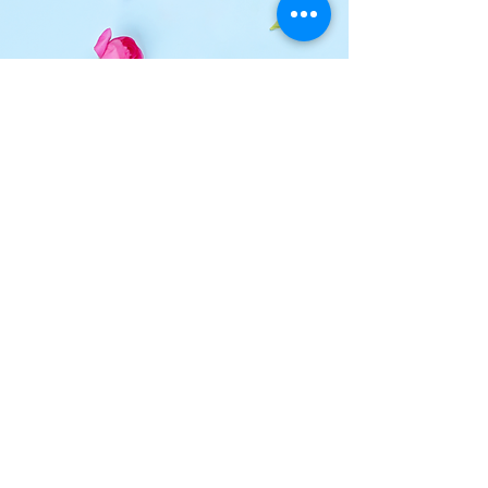
CONTACTEZ-NOUS
Rue des Brasseurs, 25-29
4500 HUY - Belgique
TEL.
+32 (0)85 21 17 27
OUVERTURE
Mar -Sam 9h-19h
Dim: 9h-15h
Jours fériés 9h-15h
Fermé le lundi
TENEZ-VOUS INFORMÉS