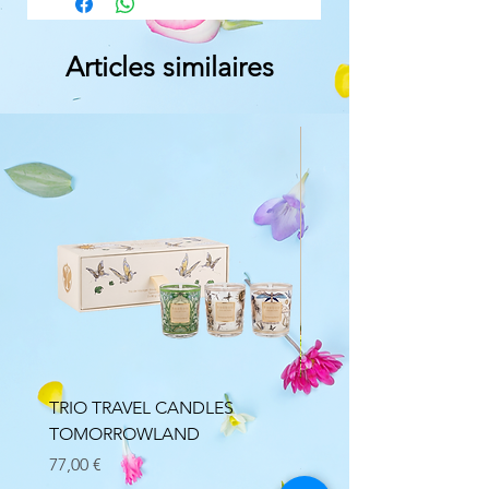
Articles similaires
TRIO TRAVEL CANDLES
Bouquet parfumé Minér
TOMORROWLAND
Lumière Florale
Prix
Prix
77,00 €
34,00 €