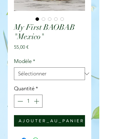
My First BAOBAB
"Mexico"
Prix
55,00 €
Modèle
*
Quantité
*
A J O U T E R _ A U _ P A N I E R