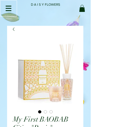
D A I S Y FLOWERS
My First BAOBAB