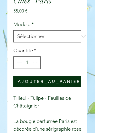
Cities "Paris"
Prix
55,00 €
Modèle
*
Quantité
*
A J O U T E R _ A U _ P A N I E R
Tilleul - Tulipe - Feuilles de
Châtaignier
La bougie parfumée Paris est
décorée d’une sérigraphie rose