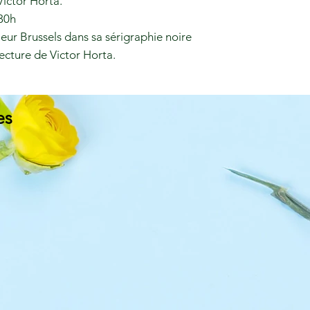
ictor Horta.
 30h
ieur Brussels dans sa sérigraphie noire
ecture de Victor Horta.
es