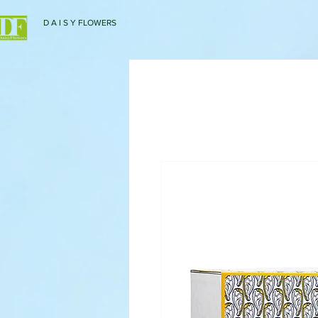
D A I S Y FLOWERS