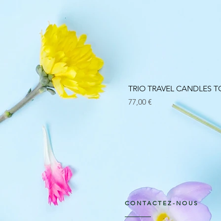
TRIO TRAVEL CANDLES
Prix
77,00 €
CONTACTEZ-NOUS