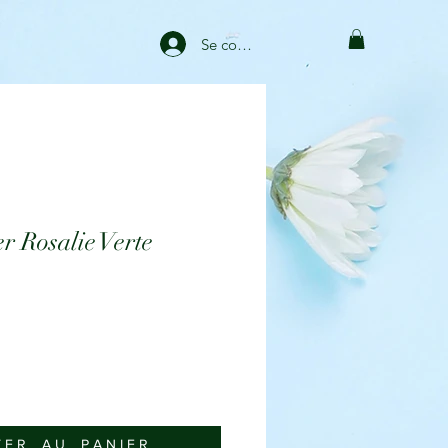
Se connecter
 Rosalie Verte
 E R _ A U _ P A N I E R