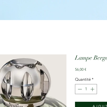
Lampe Berger
Prix
56,00 €
Quantité
*
A J O U T