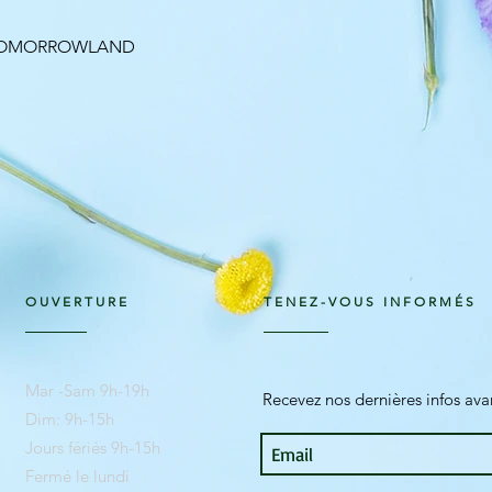
Aperçu rapide
 TOMORROWLAND
OUVERTURE
TENEZ-VOUS INFORMÉS
Mar -Sam 9h-19h
Recevez nos dernières infos av
Dim: 9h-15h
Jours fériés 9h-15h
Fermé le lundi