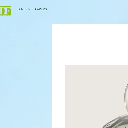
D A I S Y FLOWERS