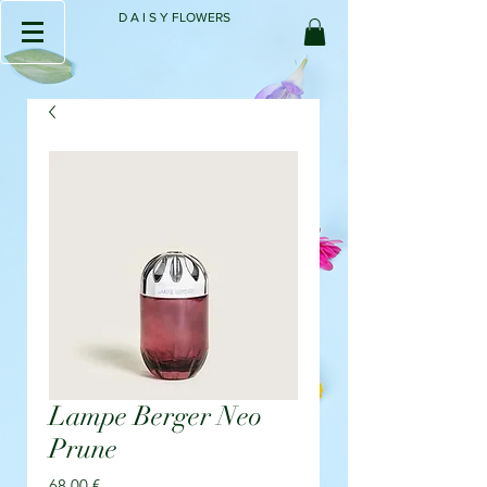
D A I S Y FLOWERS
Lampe Berger Neo
Prune
Prix
68,00 €