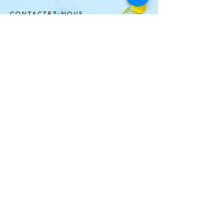
CONTACTEZ-NOUS
Rue des Brasseurs, 25-29
4500 HUY - Belgique
TEL.
+32 (0)85 21 17 27
OUVERTURE
Mar -Sam 9h-19h
Dim: 9h-15h
Jours fériés 9h-15h
Fermé le lundi
TENEZ-VOUS INFORMÉS
Recevez nos dernières infos avant tout le
monde!