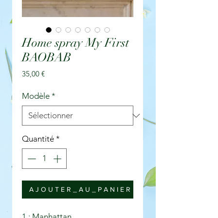
Home spray My First
BAOBAB
Prix
35,00 €
Modèle
*
Quantité
*
A J O U T E R _ A U _ P A N I E R
1 : Manhattan