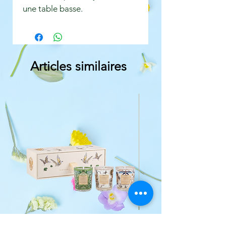
une table basse.
Articles similaires
TRIO TRAVEL CANDLES
Bouquet parfumé Minér