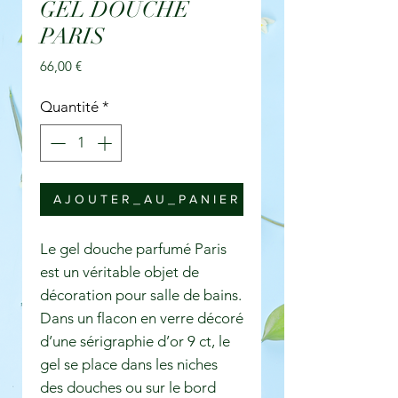
GEL DOUCHE
PARIS
Prix
66,00 €
Quantité
*
A J O U T E R _ A U _ P A N I E R
Le gel douche parfumé Paris
est un véritable objet de
décoration pour salle de bains.
Dans un flacon en verre décoré
d’une sérigraphie d’or 9 ct, le
gel se place dans les niches
des douches ou sur le bord