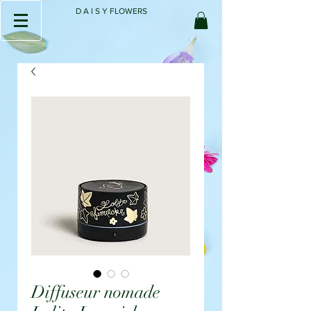
D A I S Y FLOWERS
Diffuseur nomade