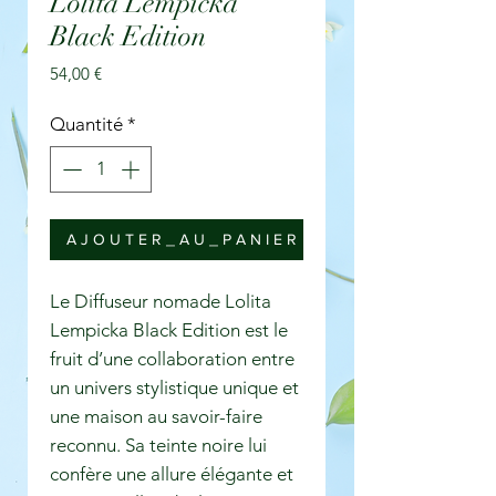
Lolita Lempicka
Black Edition
Prix
54,00 €
Quantité
*
A J O U T E R _ A U _ P A N I E R
Le Diffuseur nomade Lolita
Lempicka Black Edition est le
fruit d’une collaboration entre
un univers stylistique unique et
une maison au savoir-faire
reconnu. Sa teinte noire lui
confère une allure élégante et