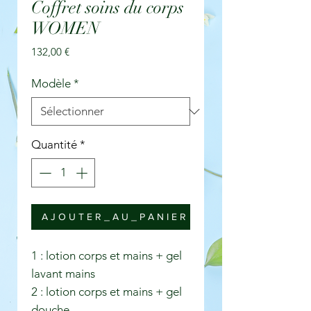
Coffret soins du corps
WOMEN
Prix
132,00 €
Modèle
*
Quantité
*
A J O U T E R _ A U _ P A N I E R
1 : lotion corps et mains + gel
lavant mains
2 : lotion corps et mains + gel
douche