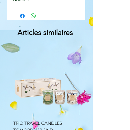
Articles similaires
TRIO TRAVEL CANDLES
Bouquet parfumé Minér