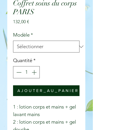
Coffret soins du corps
PARIS
Prix
132,00 €
Modèle
*
Quantité
*
A J O U T E R _ A U _ P A N I E R
1 : lotion corps et mains + gel
lavant mains
2 : lotion corps et mains + gel
douche