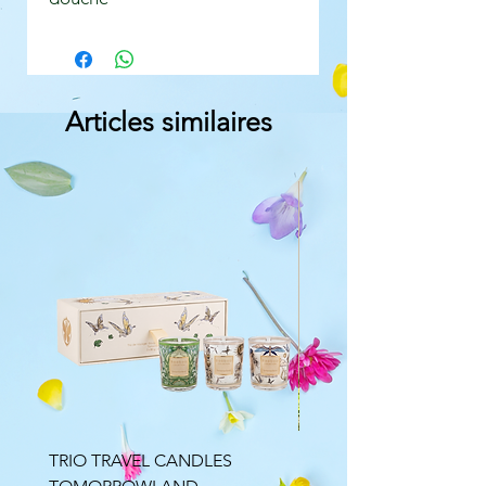
Articles similaires
TRIO TRAVEL CANDLES
Bouquet parfumé Minér