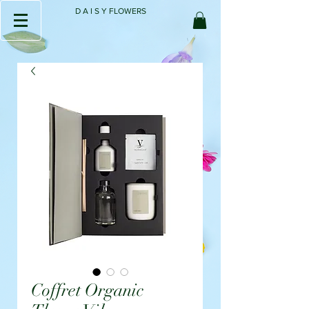
D A I S Y FLOWERS
Coffret Organic