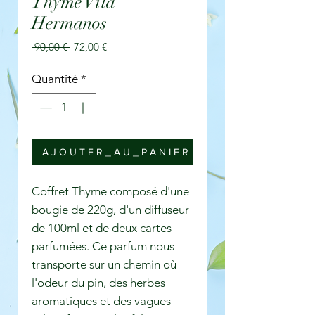
Thyme Vila
Hermanos
Prix
Prix
 90,00 € 
72,00 €
original
promotionnel
Quantité
*
A J O U T E R _ A U _ P A N I E R
Coffret Thyme composé d'une
bougie de 220g, d'un diffuseur
de 100ml et de deux cartes
parfumées. Ce parfum nous
transporte sur un chemin où
l'odeur du pin, des herbes
aromatiques et des vagues