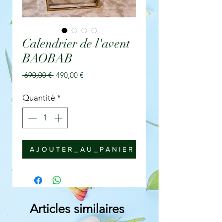
Calendrier de l'avent
BAOBAB
Prix
Prix
 690,00 € 
490,00 €
original
promotionnel
Quantité
*
A J O U T E R _ A U _ P A N I E R
Articles similaires