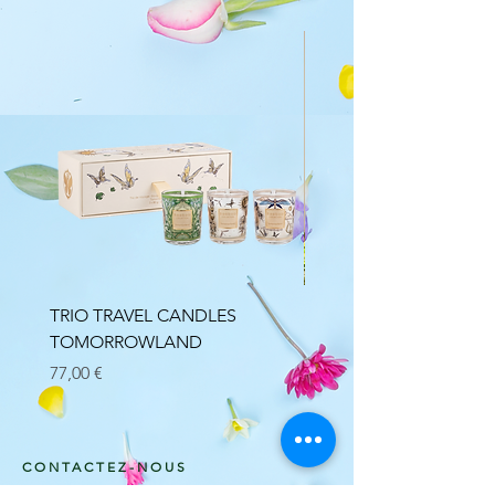
TRIO TRAVEL CANDLES
Bouquet parfumé Minér
TOMORROWLAND
Lumière Florale
Prix
Prix
77,00 €
34,00 €
CONTACTEZ-NOUS