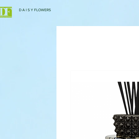
D A I S Y FLOWERS