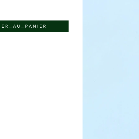
 E R _ A U _ P A N I E R