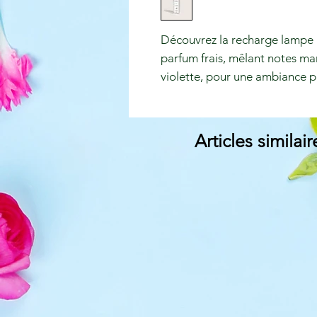
Découvrez la recharge lampe 
parfum frais, mêlant notes mar
violette, pour une ambiance p
Articles similair