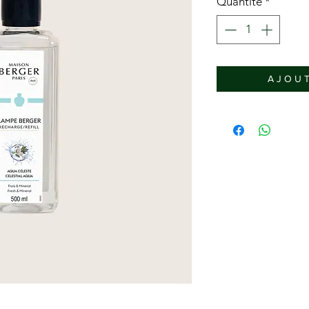
Quantité
*
A J O U T