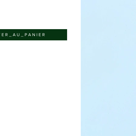
 E R _ A U _ P A N I E R