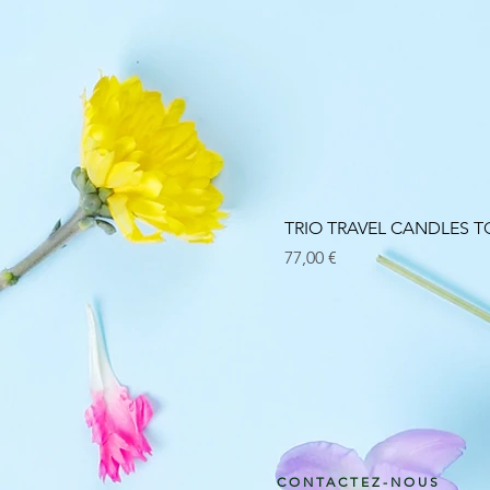
TRIO TRAVEL CANDLES
Prix
77,00 €
CONTACTEZ-NOUS