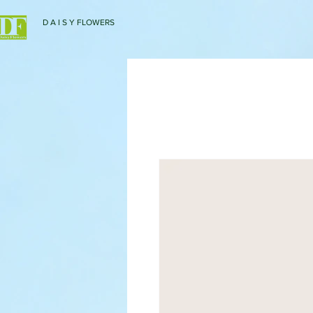
D A I S Y FLOWERS