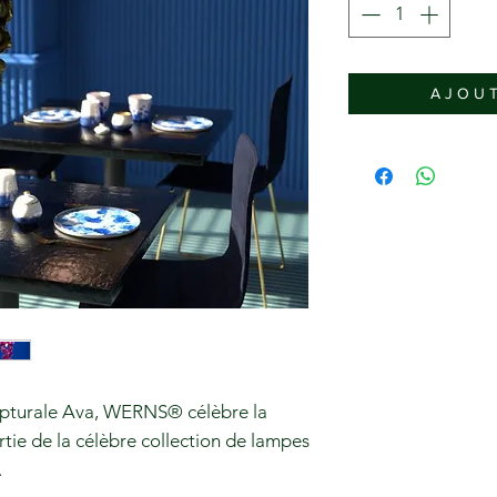
A J O U T
lpturale Ava, WERNS® célèbre la
rtie de la célèbre collection de lampes
.