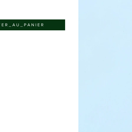
 E R _ A U _ P A N I E R