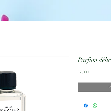
Parfum délic
Prix
17,00 €
R