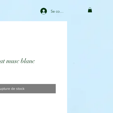
Se connecter
at musc blanc
upture de stock