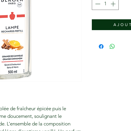
A J O U T
lée de fraîcheur épicée puis le
irme doucement, soulignant le
de. L’ensemble de la composition