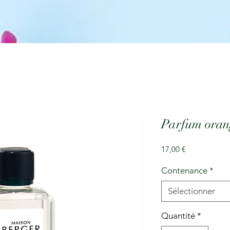
Parfum orang
Prix
17,00 €
Contenance
*
Sélectionner
Quantité
*