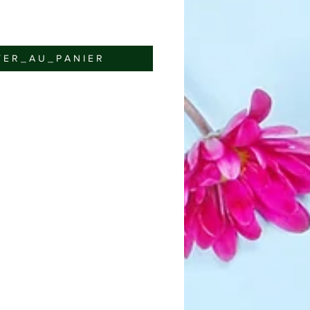
 E R _ A U _ P A N I E R