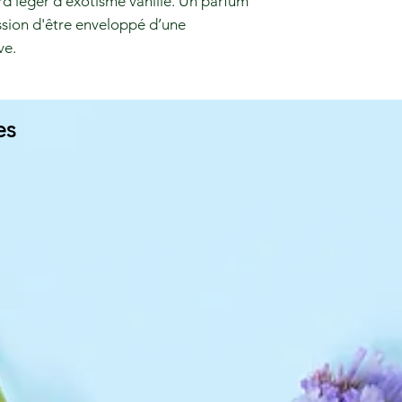
rd léger d’exotisme vanillé. Un parfum
ession d'être enveloppé d’une
ve.
es