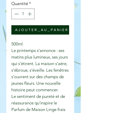
Quantité
*
A J O U T E R _ A U _ P A N I E R
500ml
Le printemps s’annonce : ses
matins plus lumineux, ses jours
qui s’étirent. La maison s’aère,
s’ébroue, s’éveille. Les fenêtres
s’ouvrent sur des champs de
jeunes fleurs. Une nouvelle
histoire peut commencer.
Le sentiment de pureté et de
réassurance qu’inspire le
Parfum de Maison Linge frais