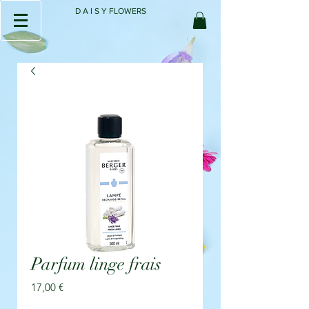
D A I S Y FLOWERS
Parfum linge frais
Prix
17,00 €