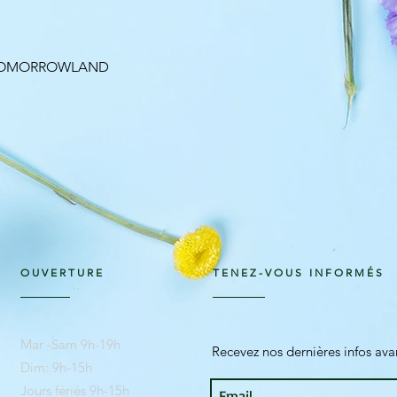
Aperçu rapide
 TOMORROWLAND
OUVERTURE
TENEZ-VOUS INFORMÉS
Mar -Sam 9h-19h
Recevez nos dernières infos av
Dim: 9h-15h
Jours fériés 9h-15h