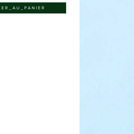
 E R _ A U _ P A N I E R