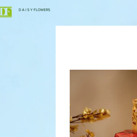
D A I S Y FLOWERS