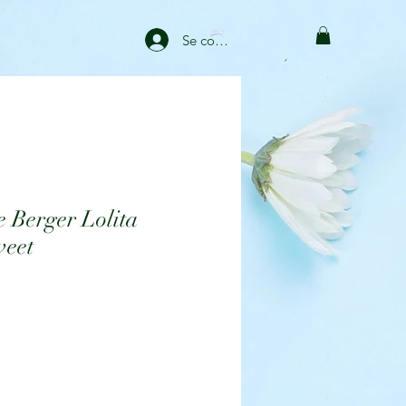
Se connecter
e Berger Lolita
weet