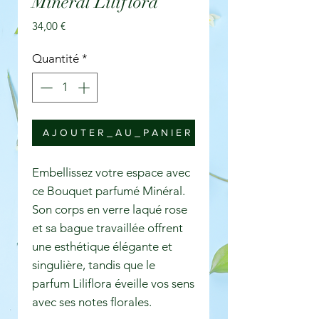
Minéral Liliflora
Prix
34,00 €
Quantité
*
A J O U T E R _ A U _ P A N I E R
Embellissez votre espace avec
ce Bouquet parfumé Minéral.
Son corps en verre laqué rose
et sa bague travaillée offrent
une esthétique élégante et
singulière, tandis que le
parfum Liliflora éveille vos sens
avec ses notes florales.