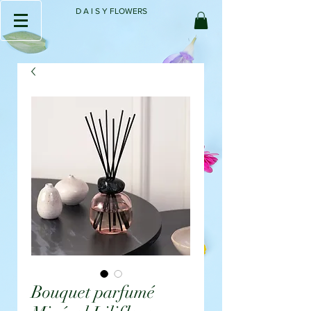
D A I S Y FLOWERS
Bouquet parfumé