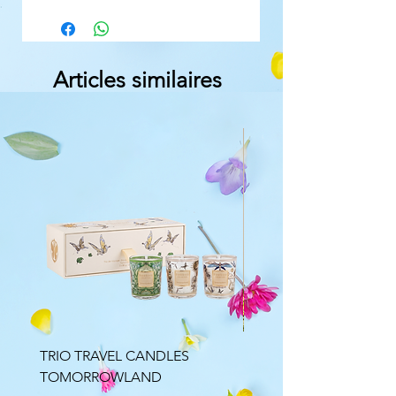
Articles similaires
TRIO TRAVEL CANDLES
Bouquet parfumé Minér
TOMORROWLAND
Lumière Florale