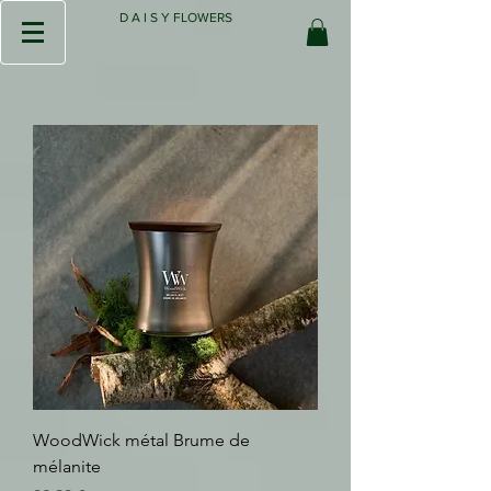
D A I S Y FLOWERS
WoodWick métal Brume de
mélanite