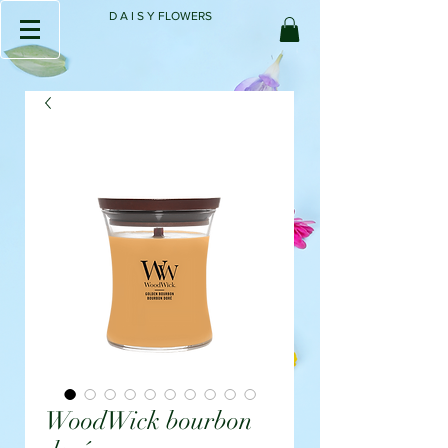
D A I S Y FLOWERS
WoodWick bourbon