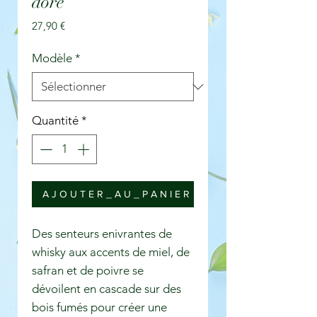
doré
Prix
27,90 €
Modèle
*
Quantité
*
A J O U T E R _ A U _ P A N I E R
Des senteurs enivrantes de
whisky aux accents de miel, de
safran et de poivre se
dévoilent en cascade sur des
bois fumés pour créer une