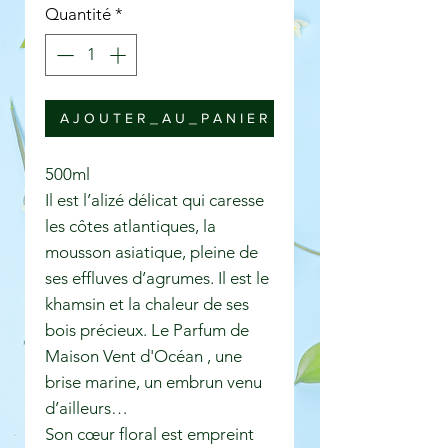
Quantité
*
A J O U T E R _ A U _ P A N I E R
500ml
Il est l’alizé délicat qui caresse
les côtes atlantiques, la
mousson asiatique, pleine de
ses effluves d’agrumes. Il est le
khamsin et la chaleur de ses
bois précieux. Le Parfum de
Maison Vent d'Océan , une
brise marine, un embrun venu
d’ailleurs…
Son cœur floral est empreint