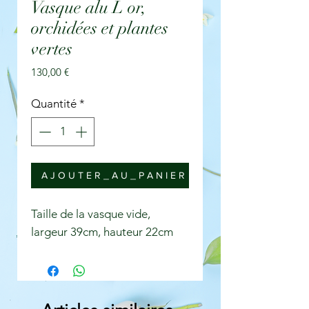
Vasque alu L or,
orchidées et plantes
vertes
Prix
130,00 €
Quantité
*
A J O U T E R _ A U _ P A N I E R
Taille de la vasque vide,
largeur 39cm, hauteur 22cm