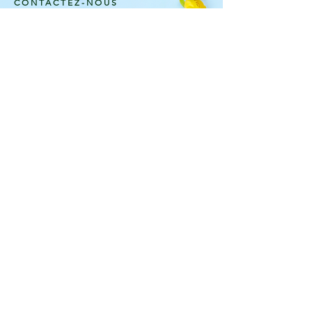
CONTACTEZ-NOUS
Rue des Brasseurs, 25-29
4500 HUY - Belgique
TEL.
+32 (0)85 21 17 27
OUVERTURE
Mar -Sam 9h-19h
Dim: 9h-15h
Jours fériés 9h-15h
Fermé le lundi
TENEZ-VOUS INFORMÉS
Recevez nos dernières infos avant tout le
monde!