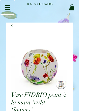
D A I S Y FLOWERS
Vase FIDRIO peint à
la main 'wild
flowers"