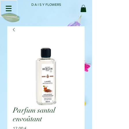
D A I S Y FLOWERS
Parfum santal
envoûtant
Prix
17,00 €