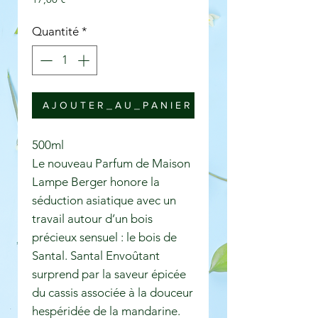
Quantité
*
A J O U T E R _ A U _ P A N I E R
500ml
Le nouveau Parfum de Maison
Lampe Berger honore la
séduction asiatique avec un
travail autour d’un bois
précieux sensuel : le bois de
Santal. Santal Envoûtant
surprend par la saveur épicée
du cassis associée à la douceur
hespéridée de la mandarine.