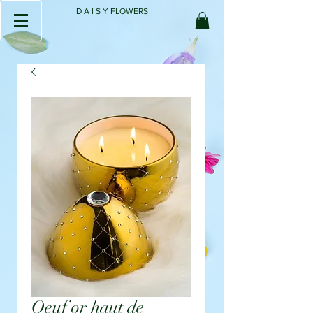
D A I S Y FLOWERS
Oeuf or haut de