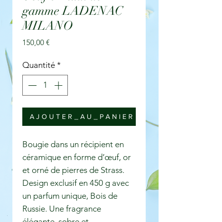
gamme LADENAC
MILANO
Prix
150,00 €
Quantité
*
A J O U T E R _ A U _ P A N I E R
Bougie dans un récipient en
céramique en forme d’œuf, or
et orné de pierres de Strass.
Design exclusif en 450 g avec
un parfum unique, Bois de
Russie. Une fragrance
élégante, sobre et