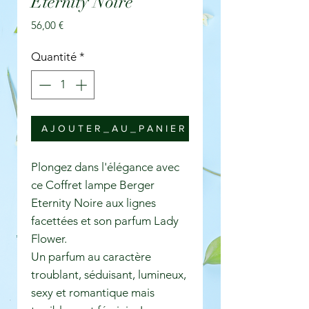
Eternity Noire
Prix
56,00 €
Quantité
*
A J O U T E R _ A U _ P A N I E R
Plongez dans l'élégance avec
ce Coffret lampe Berger
Eternity Noire aux lignes
facettées et son parfum Lady
Flower.
Un parfum au caractère
troublant, séduisant, lumineux,
sexy et romantique mais