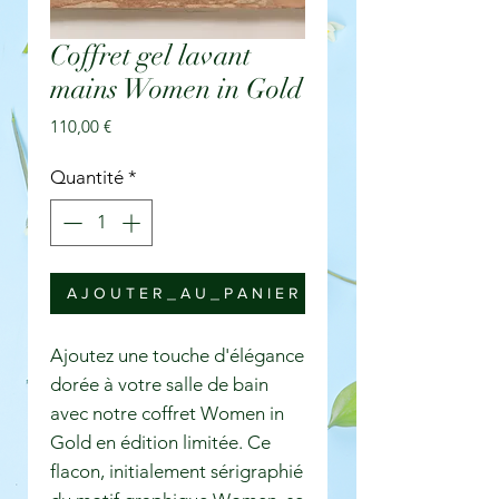
Coffret gel lavant
mains Women in Gold
Prix
110,00 €
Quantité
*
A J O U T E R _ A U _ P A N I E R
Ajoutez une touche d'élégance
dorée à votre salle de bain
avec notre coffret Women in
Gold en édition limitée. Ce
flacon, initialement sérigraphié