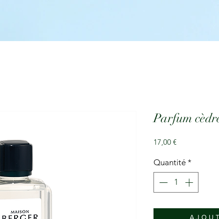
Parfum cèdre
Prix
17,00 €
Quantité
*
A J O U T