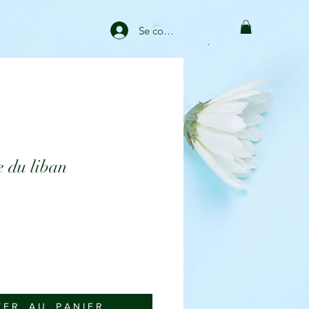
Se connecter
 du liban
 E R _ A U _ P A N I E R