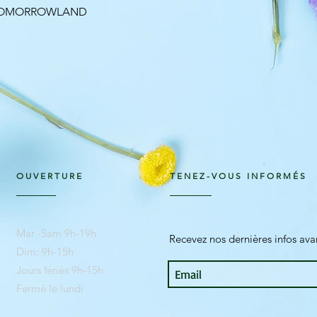
Aperçu rapide
 TOMORROWLAND
OUVERTURE
TENEZ-VOUS INFORMÉS
Mar -Sam 9h-19h
Recevez nos dernières infos av
Dim: 9h-15h
Jours fériés 9h-15h
Fermé le lundi