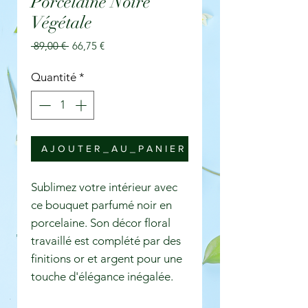
Porcelaine Noire
Végétale
Prix
Prix
 89,00 € 
66,75 €
original
promotionnel
Quantité
*
A J O U T E R _ A U _ P A N I E R
Sublimez votre intérieur avec
ce bouquet parfumé noir en
porcelaine. Son décor floral
travaillé est complété par des
finitions or et argent pour une
touche d'élégance inégalée.