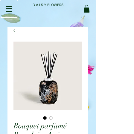
D A I S Y FLOWERS
Bouquet parfumé