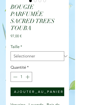
BOUGIE
PARFUMÉE
SACRED TREES
TOUBA
Prix
97,00 €
Taille
*
Quantité
*
A J O U T E R _ A U _ P A N I E R
Verveine - Lavande - Bois de