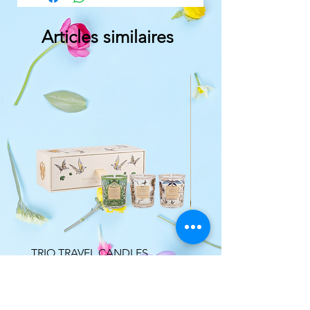
Articles similaires
TRIO TRAVEL CANDLES
Bouquet parfumé Minér
TOMORROWLAND
Lumière Florale
Prix
Prix
77,00 €
34,00 €