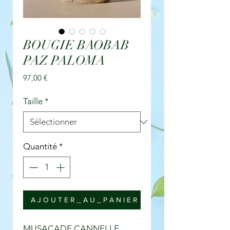
BOUGIE BAOBAB
PAZ PALOMA
Prix
97,00 €
Taille
*
Quantité
*
A J O U T E R _ A U _ P A N I E R
MUSACADE CANNELLE